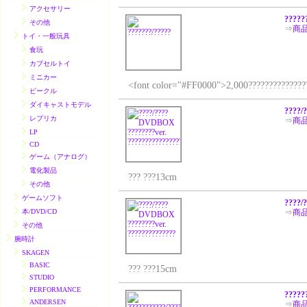
アクセサリー
?????
その他
⇒
商
トイ・一般玩具
食玩
カプセルトイ
ミニカー
<font color="#FF0000">2,000????????????????
ビークル
ダイキャストモデル
????/
レプリカ
⇒
商
LP
CD
ゲーム（アナログ）
電化製品
??? ???13cm
その他
ゲームソフト
????/
本/DVD/CD
⇒
商
その他
腕時計
SKAGEN
BASIC
??? ???15cm
STUDIO
PERFORMANCE
?????
ANDERSEN
⇒
商