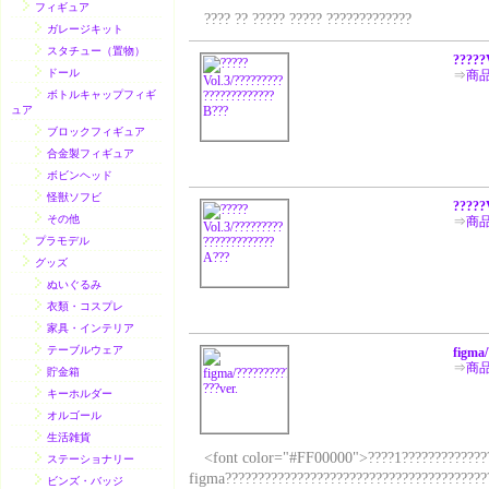
フィギュア
???? ?? ????? ????? ?????????????
ガレージキット
スタチュー（置物）
?????
ドール
⇒
商
ボトルキャップフィギ
ュア
ブロックフィギュア
合金製フィギュア
ボビンヘッド
怪獣ソフビ
?????
その他
⇒
商
プラモデル
グッズ
ぬいぐるみ
衣類・コスプレ
家具・インテリア
テーブルウェア
figma/
⇒
商
貯金箱
キーホルダー
オルゴール
生活雑貨
<font color="#FF00000">????1???????????????
ステーショナリー
figma?????????????????????????????????????????
ビンズ・バッジ