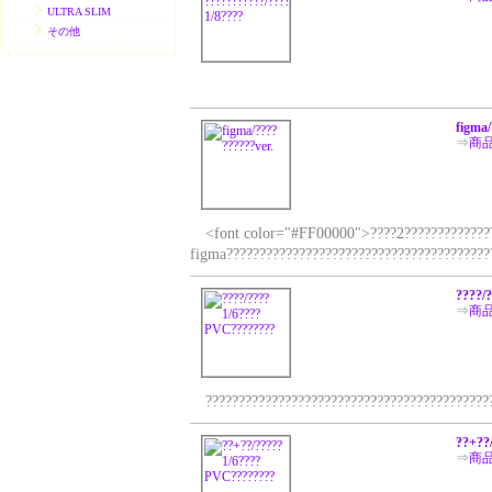
ULTRA SLIM
その他
figma/
⇒
商
<font color="#FF00000">????2????????????????
figma?????????????????????????????????????????
????/
⇒
商
???????????????????????????????????????????
??+??
⇒
商