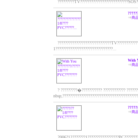
?????????TV??????????????????????????SOS????
?????
⇒
商
?????????????????????????????TV?????????????
1???????????????????????????????...
With 
⇒
商
? ?????????�??????????? ???????????? ????????
nbsp;?????????????????????????????????????????
?????
⇒
商
2006?12???????1?????????????????PC??????????