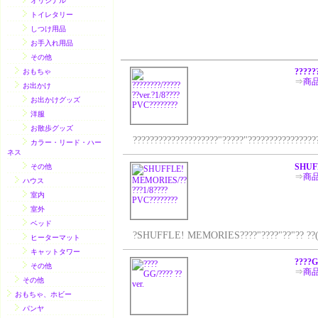
オリジナル
トイレタリー
しつけ用品
お手入れ用品
その他
?????
おもちゃ
⇒
商
お出かけ
お出かけグッズ
洋服
お散歩グッズ
????????????????????"?????"??????????????????
カラー・リード・ハー
ネス
SHUF
その他
⇒
商
ハウス
室内
室外
ベッド
?SHUFFLE! MEMORIES????"????"??"?? ??(??? ??
ヒーターマット
キャットタワー
????G
その他
⇒
商
その他
おもちゃ、ホビー
パンヤ