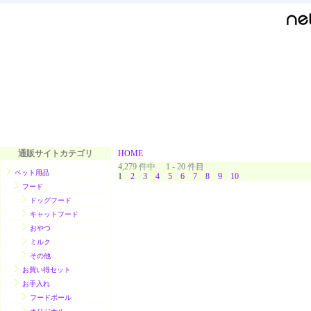
通販サイトカテゴリ
HOME
4,279 件中 1 - 20 件目
ペット用品
1
2
3
4
5
6
7
8
9
10
フード
ドッグフード
キャットフード
おやつ
ミルク
その他
お買い得セット
お手入れ
フードボール