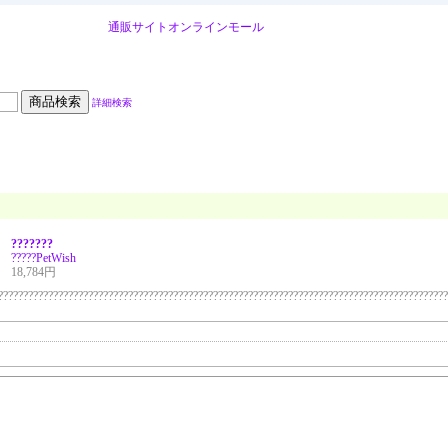
通販サイト
オンラインモール
詳細検索
???????
?????
PetWish
18,784円
??????????????????????????????????????????????????????????????????????????????????????????