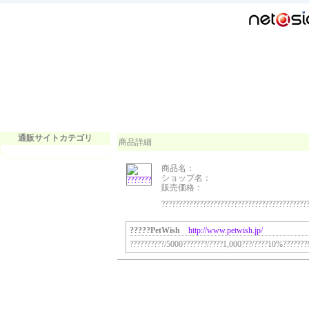
通販サイトカテゴリ
商品詳細
商品名：
ショップ名：
販売価格：
???????????????????????????????????????????
?????PetWish
http://www.petwish.jp/
??????????/5000???????/????1,000???/????10%???????!