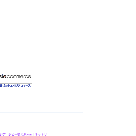
.
|
ジア
|
ホビー
萌え系.com
ネットリ