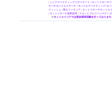
|
|
シニアマーケティング
リサーチＴＶ
ネットリサーチ
リ
|
サーチ
モバイルリサーチ
モバイルマーケティング
モバ
|
ウィッシュ
萌え
フィギュア
|
ネットリサーチ
ネットエ
|
|
ネットリサーチ
資料請求
スカッとゴルフパンヤ
グッズ
※
ネットエイジアでは現在採用活動を行っております