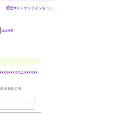
通販サイト
オンラインモール
詳細検索
s/?????????CB-2/???????
130ﾗH160ﾗD70