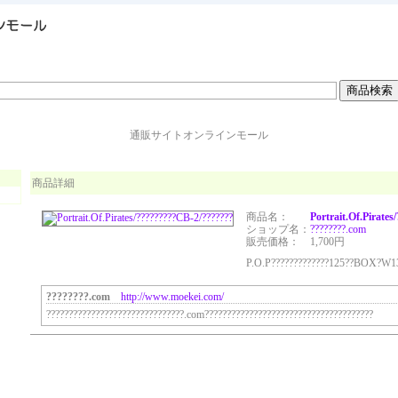
通販サイトオンラインモール
商品詳細
商品名：
Portrait.Of.Pirate
ショップ名：
?????
???.com
販売価格：
1,700円
P.O.P?????????????125??BOX?W
????????.com
http://www.moekei.com/
???????????????????????????????.com??????????????????????????????????????