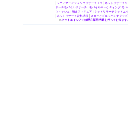
|
|
シニアマーケティング
リサーチＴＶ
ネットリサーチ
リ
|
サーチ
モバイルリサーチ
モバイルマーケティング
モバ
|
ウィッシュ
萌え
フィギュア
|
ネットリサーチ
ネットエ
|
|
ネットリサーチ
資料請求
スカッとゴルフパンヤ
グッズ
※
ネットエイジアでは現在採用活動を行っております