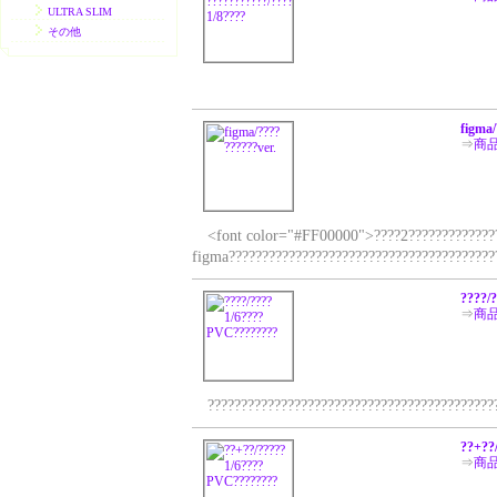
ULTRA SLIM
その他
figma/
⇒
商
<font color="#FF00000">????2????????????????
figma?????????????????????????????????????????
????/
⇒
商
???????????????????????????????????????????
??+??
⇒
商