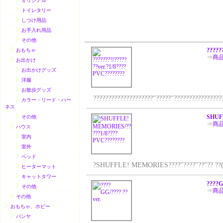
オリジナル
トイレタリー
しつけ用品
お手入れ用品
その他
?????
おもちゃ
⇒
商
お出かけ
お出かけグッズ
洋服
お散歩グッズ
????????????????????"?????"??????????????????
カラー・リード・ハー
ネス
SHUF
その他
⇒
商
ハウス
室内
室外
ベッド
?SHUFFLE! MEMORIES????"????"??"?? ??(??? ??
ヒーターマット
キャットタワー
????G
その他
⇒
商
その他
おもちゃ、ホビー
パンヤ