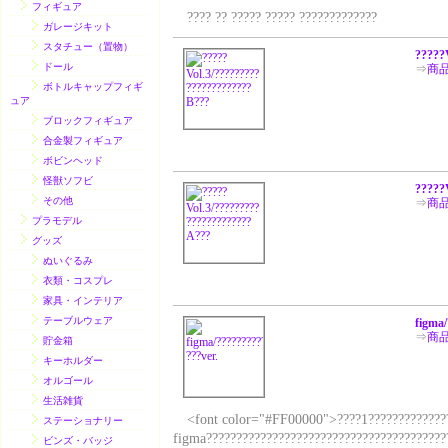
フィギュア
???? ?? ????? ????? ?????????????
ガレージキット
スタチュー（置物）
?????
ドール
⇒
商
ボトルキャップフィギ
ュア
ブロックフィギュア
合金製フィギュア
ボビンヘッド
怪獣ソフビ
?????
その他
⇒
商
プラモデル
グッズ
ぬいぐるみ
衣類・コスプレ
家具・インテリア
テーブルウェア
figma/
⇒
商
貯金箱
キーホルダー
オルゴール
生活雑貨
<font color="#FF00000">????1???????????????
ステーショナリー
figma?????????????????????????????????????????
ビンズ・バッジ