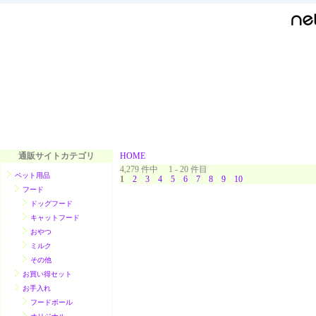
通販サイトカテゴリ
HOME
4,279 件中 1 - 20 件目
ペット用品
1
2
3
4
5
6
7
8
9
10
フード
ドッグフード
キャットフード
おやつ
ミルク
その他
お買い得セット
お手入れ
フードボール