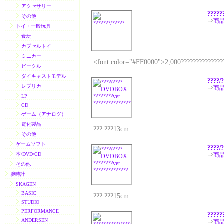
アクセサリー
?????
その他
⇒
商
トイ・一般玩具
食玩
カプセルトイ
ミニカー
<font color="#FF0000">2,000????????????????
ビークル
ダイキャストモデル
????/
レプリカ
⇒
商
LP
CD
ゲーム（アナログ）
電化製品
??? ???13cm
その他
ゲームソフト
????/
本/DVD/CD
⇒
商
その他
腕時計
SKAGEN
BASIC
??? ???15cm
STUDIO
PERFORMANCE
?????
ANDERSEN
⇒
商