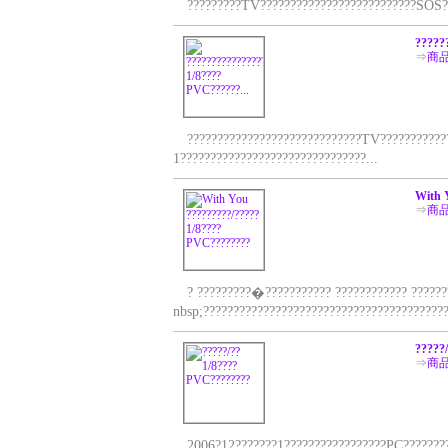
?????????TV??????????????????????????SOS????
?????
⇒
商
?????????????????????????????TV?????????????
1???????????????????????????????...
With 
⇒
商
? ?????????�??????????? ???????????? ????????
nbsp;?????????????????????????????????????????
?????
⇒
商
2006?12???????1?????????????????PC??????????