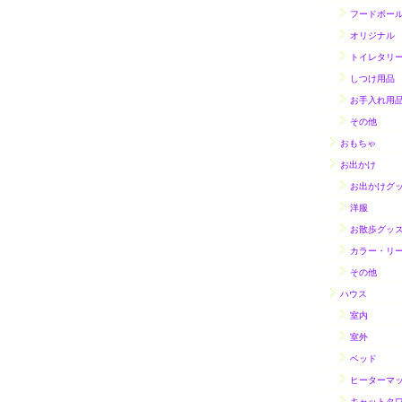
フードボー
オリジナル
トイレタリ
しつけ用品
お手入れ用
その他
おもちゃ
お出かけ
お出かけグ
洋服
お散歩グッ
カラー・リ
その他
ハウス
室内
室外
ベッド
ヒーターマ
キャットタ