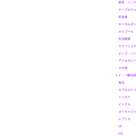
家具・イン
テーブルウ
貯金箱
キーホルダ
オルゴール
生活雑貨
ステーショ
ビンズ・バ
アクセサリ
その他
トイ・一般玩
食玩
カプセルト
ミニカー
ビークル
ダイキャス
レプリカ
LP
CD