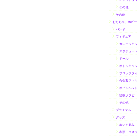
その他
その他
おもちゃ、ホビー
パンヤ
フィギュア
ガレージキ
スタチュー
ドール
ボトルキャ
ブロックフ
合金製フィ
ボビンヘッ
怪獣ソフビ
その他
プラモデル
グッズ
ぬいぐるみ
衣類・コス