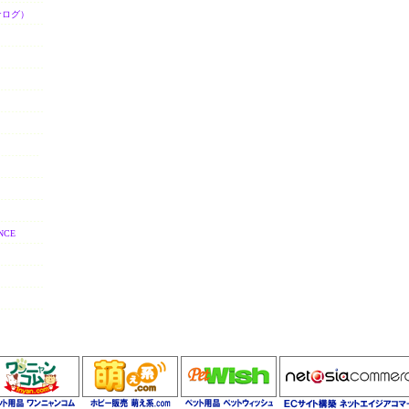
ナログ）
NCE