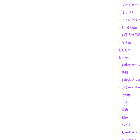
フードボー
オリジナル
トイレタリ
しつけ用品
お手入れ用
その他
おもちゃ
お出かけ
お出かけグ
洋服
お散歩グッ
カラー・リ
その他
ハウス
室内
室外
ベッド
ヒーターマ
キャットタ