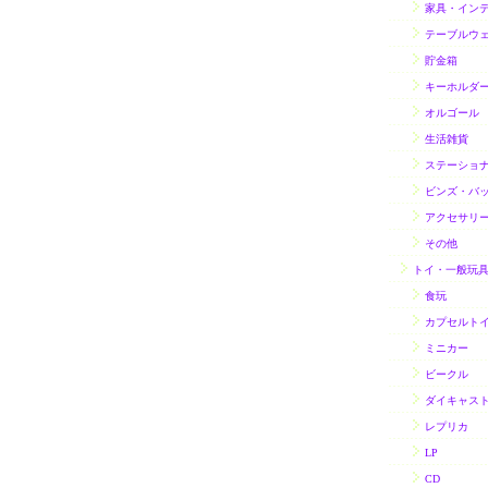
家具・イン
テーブルウ
貯金箱
キーホルダ
オルゴール
生活雑貨
ステーショ
ビンズ・バ
アクセサリ
その他
トイ・一般玩
食玩
カプセルト
ミニカー
ビークル
ダイキャス
レプリカ
LP
CD