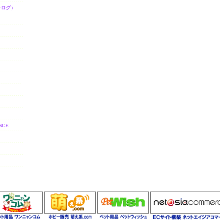
ナログ）
NCE