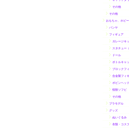
その他
その他
おもちゃ、ホビー
パンヤ
フィギュア
ガレージキ
スタチュー
ドール
ボトルキャ
ブロックフ
合金製フィ
ボビンヘッ
怪獣ソフビ
その他
プラモデル
グッズ
ぬいぐるみ
衣類・コス