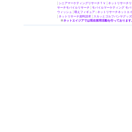
|
|
シニアマーケティング
リサーチＴＶ
ネットリサーチ
リ
|
サーチ
モバイルリサーチ
モバイルマーケティング
モバ
|
ウィッシュ
萌え
フィギュア
|
ネットリサーチ
ネットエ
|
|
ネットリサーチ
資料請求
スカッとゴルフパンヤ
グッズ
※
ネットエイジアでは現在採用活動を行っております