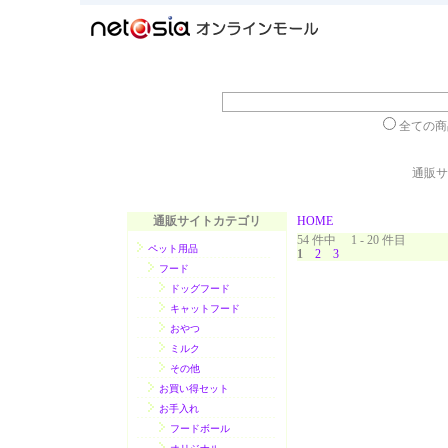
全ての
通販サ
通販サイトカテゴリ
HOME
54 件中 1 - 20 件目
ペット用品
1
2
3
フード
ドッグフード
キャットフード
おやつ
ミルク
その他
お買い得セット
お手入れ
フードボール