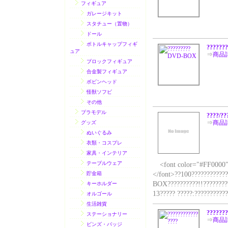
フィギュア
ガレージキット
スタチュー（置物）
ドール
ボトルキャップフィギ
??????
ュア
⇒
商品
ブロックフィギュア
合金製フィギュア
ボビンヘッド
怪獣ソフビ
その他
プラモデル
????/?
⇒
商品
グッズ
ぬいぐるみ
衣類・コスプレ
家具・インテリア
テーブルウェア
<font color="#FF0000">?
貯金箱
</font>??100????????????
BOX??????????!!?????????
キーホルダー
13????? ?????:????????????
オルゴール
生活雑貨
???????
ステーショナリー
⇒
商品
ビンズ・バッジ