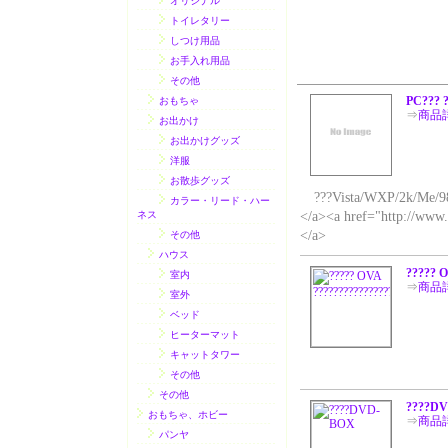
オリジナル
トイレタリー
しつけ用品
お手入れ用品
その他
PC??? ?
おもちゃ
⇒
商品
お出かけ
お出かけグッズ
洋服
お散歩グッズ
???Vista/WXP/2k/Me/98?
カラー・リード・ハー
ネス
</a><a href="http://www.
</a>
その他
ハウス
????? O
室内
⇒
商品
室外
ベッド
ヒーターマット
キャットタワー
その他
その他
????D
おもちゃ、ホビー
⇒
商品
パンヤ