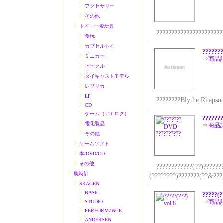
アクセサリー
その他
トイ・一般玩具
??????????????????????
食玩
カプセルトイ
???????
ミニカー
⇒
商品
ビークル
ダイキャストモデル
レプリカ
LP
????????Blythe Rhapsody
CD
ゲーム（アナログ）
??????
電化製品
⇒
商品
その他
ゲームソフト
本/DVD/CD
その他
????????????(??)????????
腕時計
(????????)???????(??&???
SKAGEN
BASIC
?????(??
⇒
商品
STUDIO
PERFORMANCE
ANDERSEN