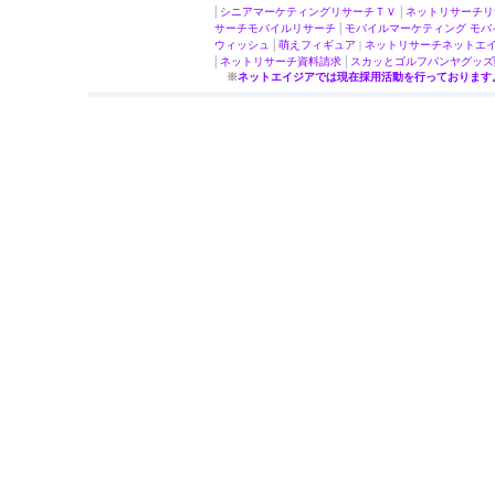
|
|
シニアマーケティング
リサーチＴＶ
ネットリサーチ
リ
|
サーチ
モバイルリサーチ
モバイルマーケティング
モバ
|
ウィッシュ
萌え
フィギュア
|
ネットリサーチ
ネットエ
|
|
ネットリサーチ
資料請求
スカッとゴルフパンヤ
グッズ
※
ネットエイジアでは現在採用活動を行っております