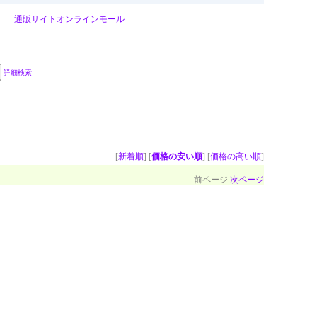
通販サイト
オンラインモール
詳細検索
[
新着順
] [
価格の安い順
] [
価格の高い順
]
前ページ
次ページ