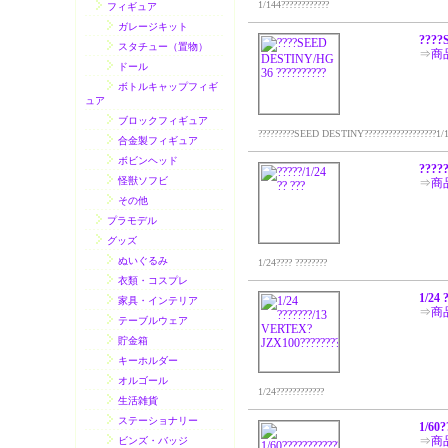
1/144????????????
フィギュア
ガレージキット
????
スタチュー（置物）
⇒
商
ドール
ボトルキャップフィギ
ュア
ブロックフィギュア
?????????SEED DESTINY??????????????????1/144???
合金製フィギュア
ボビンヘッド
?????
怪獣ソフビ
⇒
商
その他
プラモデル
グッズ
ぬいぐるみ
1/24???? ????????
衣類・コスプレ
1/24
家具・インテリア
⇒
商
テーブルウェア
貯金箱
キーホルダー
オルゴール
1/24????????????
生活雑貨
ステーショナリー
1/60
⇒
商
ビンズ・バッジ