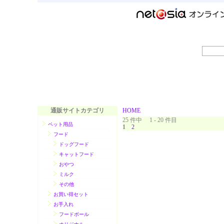
通販サイトカテゴリ
HOME
25 件中 1 - 20 件目
ペット用品
1
2
フード
ドッグフード
キャットフード
おやつ
ミルク
その他
お買い得セット
お手入れ
フードボール