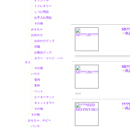
オリジナル
トイレタリー
しつけ用品
お手入れ用品
その他
SD??
おもちゃ
⇒
商
お出かけ
お出かけグッズ
洋服
お散歩グッズ
?????????????????????????????????????????????????
カラー・リード・ハー
ネス
SD??
その他
⇒
商
ハウス
室内
室外
ベッド
?????
ヒーターマット
キャットタワー
????
⇒
商
その他
その他
おもちゃ、ホビー
パンヤ