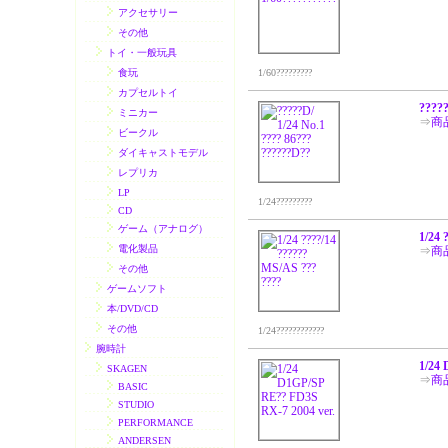
アクセサリー
その他
トイ・一般玩具
食玩
1/60?????????
カプセルトイ
?????
ミニカー
⇒
商
ビークル
ダイキャストモデル
レプリカ
LP
1/24?????????
CD
ゲーム（アナログ）
1/24 
電化製品
⇒
商
その他
ゲームソフト
本/DVD/CD
その他
1/24????????????
腕時計
1/24 
SKAGEN
⇒
商
BASIC
STUDIO
PERFORMANCE
ANDERSEN