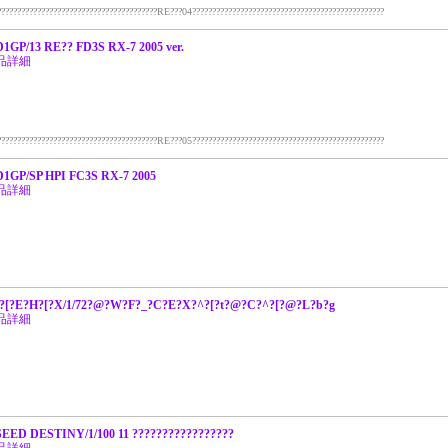
????????????????????????????????????RE???04????????????????????????????????????????????????
D1GP/13 RE?? FD3S RX-7 2005 ver.
品詳細
????????????????????????????????????RE???05????????????????????????????????????????????????
 D1GP/SP HPI FC3S RX-7 2005
品詳細
?[?E?H?[?X/1/72?@?W?F?_?C?E?X?^?[?t?@?C?^?[?@?L?b?g
品詳細
SEED DESTINY/1/100 11 ?????????????????