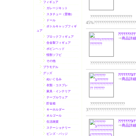
フィギュア
ガレージキット
スタチュー（置物）
???????????????????????
ドール
45%???????????????????????
ボトルキャップフィギ
ュア
???????/??
ブロックフィギュア
⇒
商品詳
合金製フィギュア
ボビンヘッド
怪獣ソフビ
その他
?????????????????????????1
プラモデル
グッズ
???????3/?
⇒
商品詳
ぬいぐるみ
衣類・コスプレ
家具・インテリア
テーブルウェア
貯金箱
???????????????????
3??????????????????????????
キーホルダー
オルゴール
???????3/?
生活雑貨
⇒
商品詳
ステーショナリー
ビンズ・バッジ