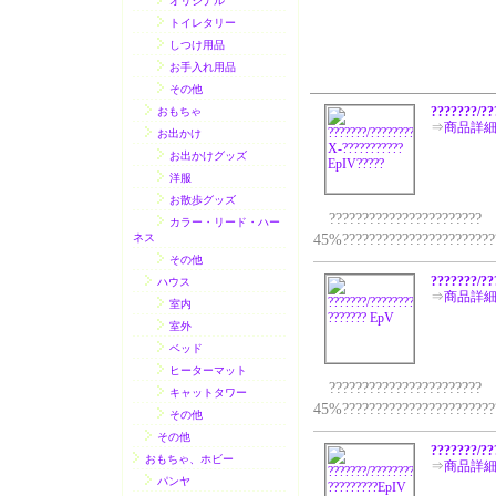
オリジナル
トイレタリー
しつけ用品
お手入れ用品
その他
???????/?
おもちゃ
⇒
商品詳
お出かけ
お出かけグッズ
洋服
お散歩グッズ
???????????????????????
カラー・リード・ハー
ネス
45%???????????????????????
その他
???????/?
ハウス
⇒
商品詳
室内
室外
ベッド
ヒーターマット
???????????????????????
キャットタワー
45%???????????????????????
その他
その他
???????/?
おもちゃ、ホビー
⇒
商品詳
パンヤ