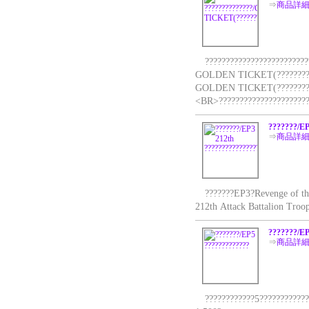
⇒
商品詳
??????????????????????????
GOLDEN TICKET(?????????)?
GOLDEN TICKET(?????????)?
<BR>??????????????????????
???????/EP
⇒
商品詳
???????EP3?Revenge of the
212th Attack Battalion Tro
???????/EP
⇒
商品詳
????????????5?????????????