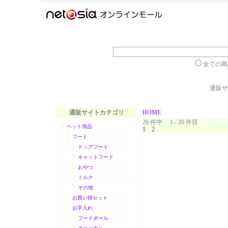
全ての
通販サ
通販サイトカテゴリ
HOME
26 件中 1 - 20 件目
ペット用品
1
2
フード
ドッグフード
キャットフード
おやつ
ミルク
その他
お買い得セット
お手入れ
フードボール