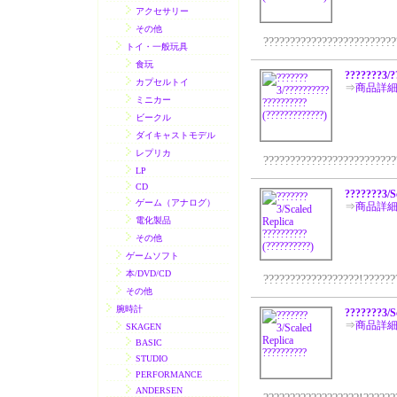
アクセサリー
その他
??????????????????????????
トイ・一般玩具
食玩
???????3/?
カプセルトイ
⇒
商品詳
ミニカー
ビークル
ダイキャストモデル
レプリカ
??????????????????????????
LP
CD
???????3/S
ゲーム（アナログ）
⇒
商品詳
電化製品
その他
ゲームソフト
本/DVD/CD
??????????????????!???????
その他
腕時計
???????3/S
⇒
商品詳
SKAGEN
BASIC
STUDIO
PERFORMANCE
ANDERSEN