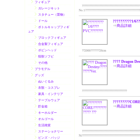
フィギュア
???????????????????????????????????????????????
ガレージキット
No.1????????????????????????????????????????????
スタチュー（置物）
ドール
??????????1/6?
⇒
商品詳細
ボトルキャップフィギ
ュア
ブロックフィギュア
合金製フィギュア
ボビンヘッド
??2000???????26cm
怪獣ソフビ
???? Dragon Des
その他
⇒
商品詳細
プラモデル
グッズ
ぬいぐるみ
衣類・コスプレ
????????????????????????????????????
家具・インテリア
テーブルウェア
?????????CORE/
⇒
商品詳細
貯金箱
キーホルダー
オルゴール
生活雑貨
??????????????????????????????????????????????
ステーショナリー
Ni???????????????????????????????????????????????
ビンズ・バッジ