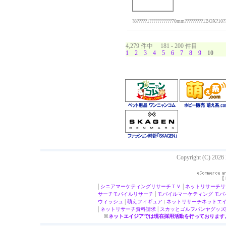
?8?????1???????????70mm?????????1BOX?10?????
4,279 件中 181 - 200 件目
1
2
3
4
5
6
7
8
9
10
Copyright (C) 2026
【
|
|
シニアマーケティング
リサーチＴＶ
ネットリサーチ
リ
|
サーチ
モバイルリサーチ
モバイルマーケティング
モバ
|
ウィッシュ
萌え
フィギュア
|
ネットリサーチ
ネットエ
|
|
ネットリサーチ
資料請求
スカッとゴルフパンヤ
グッズ
※
ネットエイジアでは現在採用活動を行っております