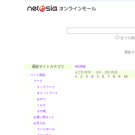
全ての
通販サ
通販サイトカテゴリ
HOME
4,279 件中 181 - 200 件目
ペット用品
1
2
3
4
5
6
7
8
9
10
フード
ドッグフード
キャットフード
おやつ
ミルク
その他
お買い得セット
お手入れ
フードボール