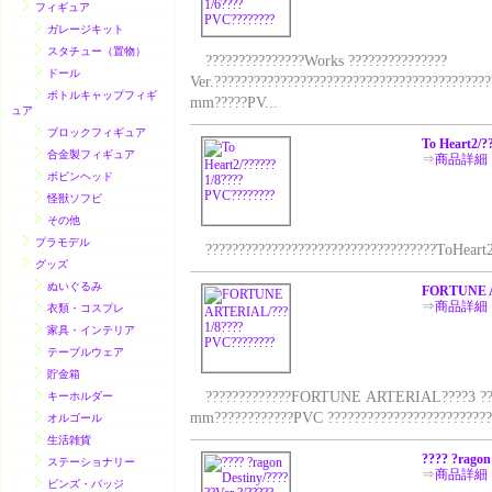
フィギュア
ガレージキット
スタチュー（置物）
???????????????Works ???????????????
ドール
Ver.?????????????????????????????????????????
ボトルキャップフィギ
mm?????PV...
ュア
ブロックフィギュア
To Heart2/
合金製フィギュア
⇒
商品詳細
ボビンヘッド
怪獣ソフビ
その他
プラモデル
???????????????????????????????????ToHeart2 
グッズ
ぬいぐるみ
FORTUNE A
⇒
商品詳細
衣類・コスプレ
家具・インテリア
テーブルウェア
貯金箱
?????????????FORTUNE ARTERIAL????3 ????????
キーホルダー
mm????????????PVC ?????????????????????????
オルゴール
生活雑貨
???? ?ragon
ステーショナリー
⇒
商品詳細
ビンズ・バッジ