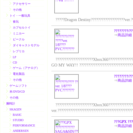
アクセサリー
その他
トイ・一般玩具
?????Dragon Destiny???????????????????ver.??
食玩
カプセルトイ
????????/??
ミニカー
⇒
商品詳細
ビークル
ダイキャストモデル
レプリカ
LP
?????????????????????Xbox360????????????????
CD
GO MY WAY!! ????????????????????????????????
ゲーム（アナログ）
電化製品
????????/??
その他
⇒
商品詳細
ゲームソフト
本/DVD/CD
その他
腕時計
?????????????????????Xbox360??????????????
SKAGEN
ver.?????????????????????????????????????????
BASIC
STUDIO
???GPX ??
PERFORMANCE
⇒
商品詳細
ANDERSEN