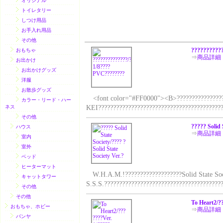
オリジナル
トイレタリー
しつけ用品
お手入れ用品
その他
??????????
おもちゃ
⇒
商品詳細
お出かけ
お出かけグッズ
洋服
お散歩グッズ
<font color="#FF0000"><B>???????????????????
カラー・リード・ハー
ネス
KEI???????????????????????????????????????????
その他
????? Solid 
ハウス
⇒
商品詳細
室内
室外
ベッド
ヒーターマット
W.H.A.M.!???????????????????Solid State Socie
キャットタワー
S.S.S.???????????????????????????????????????
その他
その他
To Heart2/?
おもちゃ、ホビー
⇒
商品詳細
パンヤ